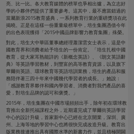
亮、比一比。各大教育媒體的榜單也爭相出爐，為立志好
學的小夥伴們提供了重要參考。這其中，最不應當錯過的
當屬新浪2015教育盛典，一系列教育行業的重磅獎項在此
揭曉。正是在這樣一份重量級榜單中，培生集團憑借今年
的出色表現獲得「2015中國品牌影響力教育集團」殊榮。
對此，培生大中華區董事總經理蕭潔雲女士表示，這是中
國教育界和消費者給予培生的一份肯定。「培生扎根中國
教育，從大家耳熟能詳的《新概念英語》、《朗文英語辭
典》等英語學習教材，到豐富的高等教育資源，以及旗下
華爾街英語、環球教育等英語培訓業務，培生的產品和服
務陪伴著三四十年來中國幾代學習者的成長。」她說：
「感謝教育界夥伴和國內學習者、消費者對我們產品的喜
愛，對培生品牌的認可和褒獎。」
2015年，培生集團在中國市場頻頻出手，除年初在環球教
育推出全新托福課程之外，近期還完成了華爾街英語學習
中心的設計升級，首家新中心已經在北京開業，深圳、廣
州、上海等地的學習中心也將很快完成改造升級。教育出
版業務接連推出具有國際水準的新書力作，並且積極開闢