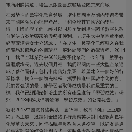
電商網購渠道，培生原版圖書旗艦店登陸京東商城。
在趨勢性的數字化教育領域，培生集團更為國內學習者帶
來了國際領先的課程產品。「和全球其它國家的學生一
樣，中國的學子們已經可以同步享受到培生諸多數字化教
育解決方案所帶來的優勢和便利。」培生大中華區董事總
經理蕭潔雲女士介紹說，「在培生，數字化已經融入在我
們產品和服務的各個環節，服務於我們的教學過程。2014
年，我們全球業務中60%是數字化業務，今年這一數字有
望繼續增長。過去幾個月裡，我們跟國內一些大型企業達
成了夥伴關係，包括中南傳媒集團，希望建立一個好的行
業標準，樹立一個領先標桿，攜手推進中國數字化教育。
我們要強調的是，使學習者取得成功是我們最重要的目
標。我們已經開始對培生的所有產品進行『學習成效』研
究，2018年起我們將發佈『學習成效』的公開報告。」
新浪2015中國教育盛典以「這15年，教育『鏈』上互聯
網」為主題，邀請到全國諸多行業精英探討中國教育數字
化變革與未來，同時揭曉年度教育大選榜單，以網友票選
和專家評選的綜合評判方式，依照各大教育機構的網絡口