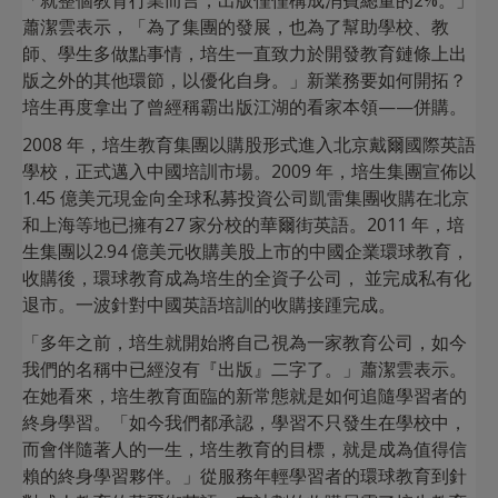
「就整個教育行業而言，出版僅僅構成消費總量的2%。」
蕭潔雲表示，「為了集團的發展，也為了幫助學校、教
師、學生多做點事情，培生一直致力於開發教育鏈條上出
版之外的其他環節，以優化自身。」新業務要如何開拓？
培生再度拿出了曾經稱霸出版江湖的看家本領——併購。
2008 年，培生教育集團以購股形式進入北京戴爾國際英語
學校，正式邁入中國培訓市場。2009 年，培生集團宣佈以
1.45 億美元現金向全球私募投資公司凱雷集團收購在北京
和上海等地已擁有27 家分校的華爾街英語。2011 年，培
生集團以2.94 億美元收購美股上市的中國企業環球教育，
收購後，環球教育成為培生的全資子公司， 並完成私有化
退市。一波針對中國英語培訓的收購接踵完成。
「多年之前，培生就開始將自己視為一家教育公司，如今
我們的名稱中已經沒有『出版』二字了。」蕭潔雲表示。
在她看來，培生教育面臨的新常態就是如何追隨學習者的
終身學習。「如今我們都承認，學習不只發生在學校中，
而會伴隨著人的一生，培生教育的目標，就是成為值得信
賴的終身學習夥伴。」從服務年輕學習者的環球教育到針