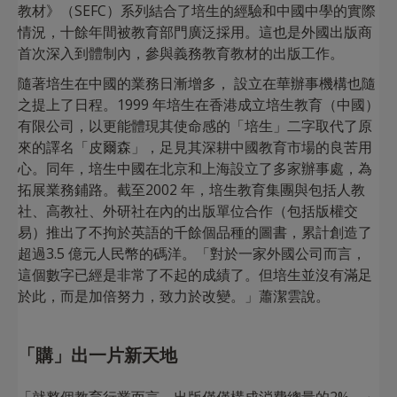
教材》（SEFC）系列結合了培生的經驗和中國中學的實際
情況，十餘年間被教育部門廣泛採用。這也是外國出版商
首次深入到體制內，參與義務教育教材的出版工作。
隨著培生在中國的業務日漸增多， 設立在華辦事機構也隨
之提上了日程。1999 年培生在香港成立培生教育（中國）
有限公司，以更能體現其使命感的「培生」二字取代了原
來的譯名「皮爾森」，足見其深耕中國教育市場的良苦用
心。同年，培生中國在北京和上海設立了多家辦事處，為
拓展業務鋪路。截至2002 年，培生教育集團與包括人教
社、高教社、外研社在內的出版單位合作（包括版權交
易）推出了不拘於英語的千餘個品種的圖書，累計創造了
超過3.5 億元人民幣的碼洋。「對於一家外國公司而言，
這個數字已經是非常了不起的成績了。但培生並沒有滿足
於此，而是加倍努力，致力於改變。」蕭潔雲說。
「購」出一片新天地