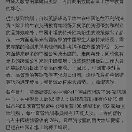
對成人教育的華爾街英語，有計劃的收購展露了培生教育
的雄心。
從出版到培訓，何以英語成為了培生在中國無往不利的法
寶？除了培生在英語教育領域得天獨厚的資源優勢和樹立
的品牌效應外，中國市場的特殊性為培生的決策做出了參
考。一方面近年來出國留學的中國學生人數持續增長，需
要專業的培訓來幫助他們應對考試和在外國的學習；另一
方面越來越多的中國公司跨出國門、走向海外，同時也有
更多的跨國公司來到中國發展，這些趨勢無疑對工作人員
的英語能力提出了更高的要求。「因此， 中國市場對高
效、高質量的英語教學需求與日俱增。環球教育和華爾街
英語的迅速發展，就是源於這兩大趨勢。」蕭潔雲說。
截至目前，華爾街英語在中國的11個城市開設了66 家培訓
中心，在校學員人數6.6 萬人；環球教育則擁有位於19 個
城市的88 家直營學習中心和覆蓋108 個城市的182 家加盟
培訓點， 每年直營培訓學員就有17 萬人次。二者的營收
合占中國總體營收的 76%。斥巨資收購的兩大培訓機構，
已經在中國市場上站穩了腳跟。