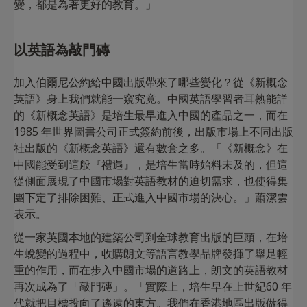
變，都是為著更好的教育。」
以英語為敲門磚
加入伯爾尼公約給中國出版帶來了哪些變化？從《新概念
英語》身上我們就能一窺究竟。中國英語學習者耳熟能詳
的《新概念英語》是培生最早進入中國的產品之一，而在
1985 年世界圖書公司正式簽約前後，出版市場上不同出版
社出版的《新概念英語》還有數套之多。「《新概念》在
中國能受到這般『禮遇』，是培生當時始料未及的，但這
從側面展現了中國市場對英語教材的迫切需求，也使得集
團下定了排除困難、正式進入中國市場的決心。」蕭潔雲
表示。
從一家英國本地的建築公司到全球教育出版的巨頭，在培
生蛻變的過程中，收購朗文等語言教學品牌發揮了舉足輕
重的作用，而在步入中國市場的道路上，朗文的英語教材
再次成為了「敲門磚」。「實際上，培生早在上世紀60 年
代就把目標投向了遙遠的東方。我們在香港地區出版做得