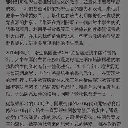
能針對每個學習者推出個性化的教學，並量化學習者學習
成效。「我們甚至可以依托學習者的能力和表現，來估計
他未來的學習效果。」培生也在著力利用數據化來實現教
育資源的共享：「集團在貴州開展了一個針對小學生的英
語學習項目。利用平板電腦等工具將優質的教學資源傳遞
到大山裡。在未來我們還會把北京一些著名教師的教學資
源數據化，讓更多落後地區的學生受益。」
2014年年底，培生集團全球CEO范岳涵造訪中國時曾指
出，大中華區的主要任務就是更好地把兩家培訓機構的業
務和培生的業務進行一體化整合。 2015 年初，蕭潔雲更
是曾高調表態：「今年將是培生的整合元年。」在蕭潔雲
的計劃裡，培生教育將會在未來三年內從由環球教育和華
爾街英語等諸多子品牌帶動母品牌，轉換為以母品牌為主
軸、子品牌為延伸的格局，同時「營收也會翻一番」。
從版權輸出的1.0 時代，開展合作的2.0 時代到開拓教育鏈
條的3.0 時代，培生一直緊跟中國教育發展的步伐，通過
改變自己來滿足市場的需求。在蕭潔雲看來，中國教育改
革的深化、數字時代帶來的思考方式的轉變， 都在對教育