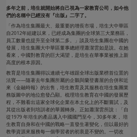
多年之前，培生就開始將自己視為一家教育公司，如今他
們的名稱中已經沒有『出版』二字了。
「作為培生集團最大、最重要的增長市場，培生大中華區
自2012年組建以來，已經成為集團的全球第三大業務區，
員工數量也提升至全球第二多。」談及培生集團在中國的
發展，培生集團大中華區董事總經理蕭潔雲如是說。在她
看來，中國對教育的巨大渴望，是培生在華事業被推上新
高度的根本原因。
教育是培生集團得以連續七年雄踞全球出版業榜首位置的
法寶——隨著去年集團所屬的企鵝與蘭登書屋的合併和近
來《金融時報》的出售，培生教育及其服務在培生集團業
務版圖中的地位愈發凸顯。梳理培生教育在中國的發展歷
程，不難看出這家全球化企業在本土化上的不斷嘗試，及
其從出版者到培訓者的華麗轉身。正如蕭潔雲所說：「自
從1979 年培生的產品邁入中國國門至今，30多年來， 培
生教育自身和在中國的戰略一直發生著變化，但以最好的
教學資源來服務每一個學習者的初衷是不變的。一切改