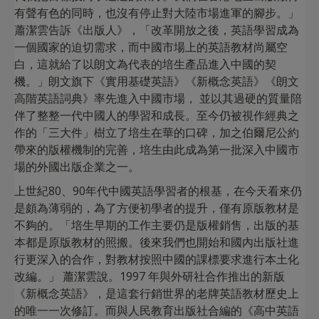
有聲有色的同時，也沒有停止對大陸市場進軍的腳步。」
蕭潔雲告訴《出版人》，「改革開放之後，英語學習成為
一個國家的迫切需求，而中國市場上的英語教材尚屬空
白，這就給了以朗文為代表的培生產品進入中國的契
機。」朗文旗下《實用基礎英語》《新概念英語》《朗文
高階英語詞典》率先進入中國市場， 並以其過硬的質量陪
伴了整整一代中國人的學習和成長。至今仍被視作經典之
作的「三大件」樹立了培生在華的口碑，加之伯爾尼公約
帶來的版權機制的完善，培生由此成為第一批深入中國市
場的外國出版企業之一。
上世紀80、90年代中國英語學習者的根基，在今天看來仍
是頗為薄弱的，為了方便初學者的提升，僅有原版教材是
不夠的。「培生早期的工作主要仍是版權銷售，出版的基
本都是原版教材的照搬。後來我們也開始和國內出版社進
行更深入的合作，對教材按照中國的課標要求進行本土化
改編。」 蕭潔雲說。1997 年與外研社合作推出的新版
《新概念英語》，是這套行銷世界的老牌英語教材歷史上
的唯一一次修訂。而與人民教育出版社合編的《高中英語