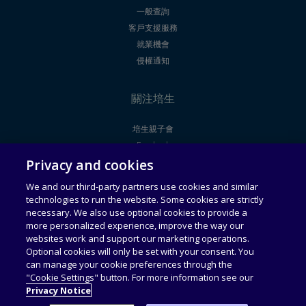
一般查詢
客戶支援服務
就業機會
侵權通知
關注培生
培生親子會
Facebook
Privacy and cookies
Youtube
We and our third-party partners use cookies and similar
technologies to run the website. Some cookies are strictly
法律聲明
使用者授權合約
necessary. We also use optional cookies to provide a
more personalized experience, improve the way our
websites work and support our marketing operations.
通用服務條款
可接受使用政策
Optional cookies will only be set with your consent. You
can manage your cookie preferences through the
私隱政策
收集個人資料聲明
"Cookie Settings" button. For more information see our
Privacy Notice