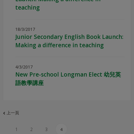
teaching
18/3/2017
Junior Secondary English Book Launch:
Making a difference in teaching
4/3/2017
New Pre-school Longman Elect 幼兒英
語教學講座
上一頁
1
2
3
4