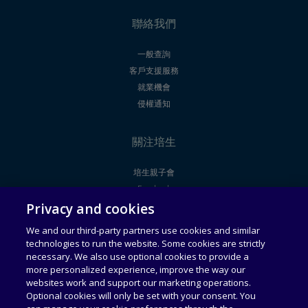
聯絡我們
一般查詢
客戶支援服務
就業機會
侵權通知
關注培生
培生親子會
Facebook
Privacy and cookies
Youtube
We and our third-party partners use cookies and similar
technologies to run the website. Some cookies are strictly
法律聲明
使用者授權合約
necessary. We also use optional cookies to provide a
more personalized experience, improve the way our
websites work and support our marketing operations.
通用服務條款
可接受使用政策
Optional cookies will only be set with your consent. You