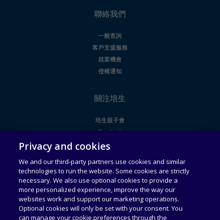
聯絡我們
一般查詢
客戶支援服務
就業機會
侵權通知
關注培生
培生親子會
Facebook
Privacy and cookies
Youtube
We and our third-party partners use cookies and similar
technologies to run the website. Some cookies are strictly
法律聲明
使用者授權合約
necessary. We also use optional cookies to provide a
more personalized experience, improve the way our
websites work and support our marketing operations.
通用服務條款
可接受使用政策
Optional cookies will only be set with your consent. You
can manage your cookie preferences through the