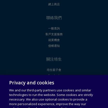
網上商店
聯絡我們
一般查詢
客戶支援服務
就業機會
侵權通知
關注培生
培生親子會
Facebook
Privacy and cookies
Youtube
We and our third-party partners use cookies and similar
technologies to run the website. Some cookies are strictly
法律聲明
使用者授權合約
necessary. We also use optional cookies to provide a
more personalized experience, improve the way our