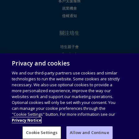
客戶支援服務
就業機會
侵權通知
關注培生
培生親子會
Facebook
Privacy and cookies
Youtube
We and our third-party partners use cookies and similar
technologies to run the website. Some cookies are strictly
法律聲明
使用者授權合約
necessary. We also use optional cookies to provide a
more personalized experience, improve the way our
websites work and support our marketing operations.
通用服務條款
可接受使用政策
Optional cookies will only be set with your consent. You
can manage your cookie preferences through the
私隱政策
收集個人資料聲明
"Cookie Settings" button. For more information see our
Privacy Notice
Cookie Settings
Allow and Continue