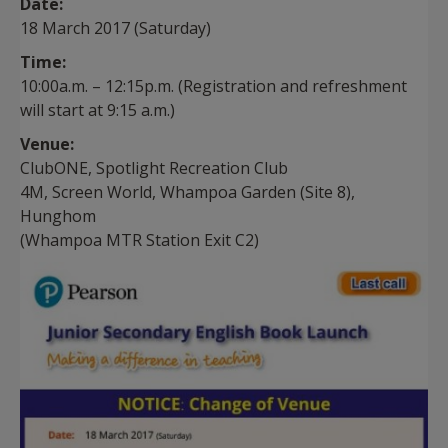
Date:
18 March 2017 (Saturday)
Time:
10:00a.m. – 12:15p.m. (Registration and refreshment
will start at 9:15 a.m.)
Venue:
ClubONE, Spotlight Recreation Club
4M, Screen World, Whampoa Garden (Site 8),
Hunghom
(Whampoa MTR Station Exit C2)