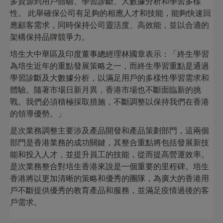
多資源到用戶體驗、學習診斷、大數據分析和學習多樣
性。 此舉確保公司有足夠的相應人才和技能，能夠快速回
應顧客需求，同時保持公司靈活度、高效能，並以合適的
架構保持品牌競爭力。
培生大中華區及印度董事總經理林國章表示：「終生學習
為培生近年的重點發展策略之一，而終生學習重點是通過
學習診斷及大數據分析，以滿足用戶的多樣性學習需求和
體驗。隨著市場日新月異，香港市場也不斷面臨新的挑
戰。我們必須積極採取措施，不斷調整以保持我們在香港
的領導優勢。」
是次業務調整主要涉及產品開發和產品策劃部門，這兩個
部門是香港業務的成功關鍵，其整合重點將包括發展新技
能和投入人才，並提升員工的技能，從而提高營運效率。
是次業務整合對培生香港來說是一個重要的里程碑。培生
香港將以更加清晰的策略和優秀的團隊，為廣大的香港用
戶不斷提供優秀的教育產品和服務，並滿足疫情過後的客
戶需求。