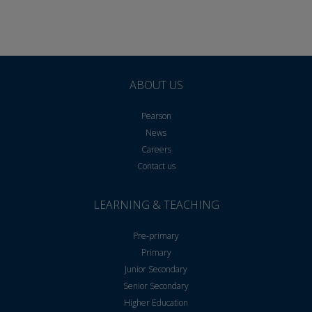
ABOUT US
Pearson
News
Careers
Contact us
LEARNING & TEACHING
Pre-primary
Primary
Junior Secondary
Senior Secondary
Higher Education