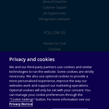
General Enquiries
Customer Support
Job Opportunities
Infringement notification
FOLLOW US
Pearson Fan Club
Facebook
Youtube
Privacy and cookies
We and our third-party partners use cookies and similar
Legal Notice
End User License Agreement
technologies to run the website. Some cookies are strictly
necessary. We also use optional cookies to provide a
more personalized experience, improve the way our
Universal Terms of Service
Acceptable Use Policy
websites work and support our marketing operations.
Optional cookies will only be set with your consent. You
can manage your cookie preferences through the
Privacy Policy
Personal Information Collection
Statement
"Cookie Settings" button. For more information see our
Privacy Notice