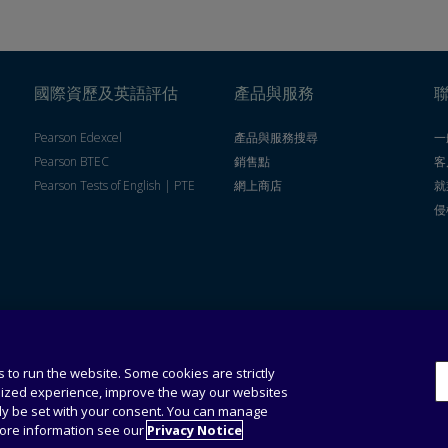
國際資歷及英語評估
產品與服務
Pearson Edexcel
產品與服務搜尋
一
Pearson BTEC
銷售點
客
Pearson Tests of English | PTE
網上商店
就
侵
私隱政策
收集個人資
 to run the website. Some cookies are strictly
料聲明
lized experience, improve the way our websites
nly be set with your consent. You can manage
more information see our
Privacy Notice