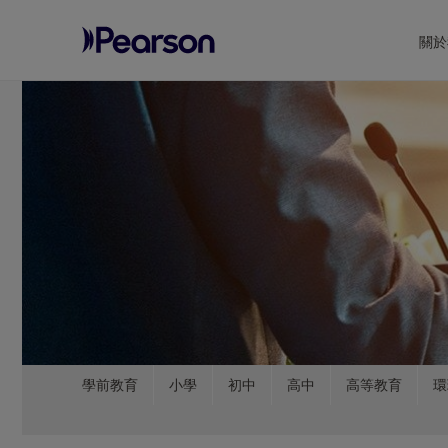
關於
Pearson
Menu
學前教育
小學
初中
高中
高等教育
環