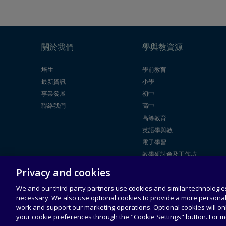
關於我們
學與教資源
培生
學前教育
最新資訊
小學
事業發展
初中
聯絡我們
高中
高等教育
英語學與教
電子學習
教學研討會及工作坊
Privacy and cookies
法律聲明
使用者授權
通用服務條
可接受使用
We and our third-party partners use cookies and similar technologies
合約
款
政策
necessary. We also use optional cookies to provide a more persona
work and support our marketing operations. Optional cookies will o
your cookie preferences through the "Cookie Settings" button. For 