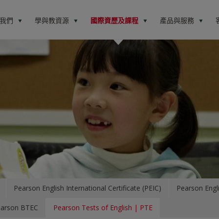
我們
學與教資源
國際資歷及課程
產品與服務
Pearson English International Certificate (PEIC)
Pearson Engli
arson BTEC
Pearson Tests of English | PTE