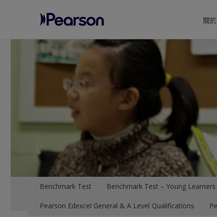
關於
Pearson
Menu
Benchmark Test
Benchmark Test – Young Learners
Pearson Edexcel General & A Level Qualifications
Pe