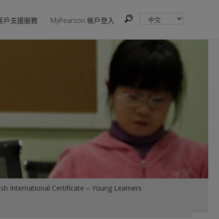
客戶支援服務
MyPearson 帳戶登入
sh International Certificate – Young Learners