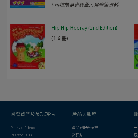
*
可按簡易步驟載入易學筆資料
Hip Hip Hooray (2nd Edition)
(1-6 冊)
國際資歷及英語評估
產品與服務
Pearson Edexcel
產品與服務搜尋
一
Pearson BTEC
銷售點
客