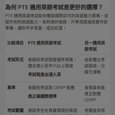
為何 PTE 通用英語考試是更好的選擇？
PTE 通用英語考試助你獲取國際認可的英語能力資格，並
提升你的英語能力，為到海外旅遊、升學深造或就業作好
準備，讓你平步青雲、成功在望﹗
比較項目
PTE 通用英語考試
另一通用英
語考試
考試形式
各級別考試程度循序漸進，
由各獨立考
適合高小至中六以上程度
試組成，分
級欠清晰
考試程度由淺入深
基準
各級別考試與 CEFR* 對應
各程度未能
真正對應
真正達國際標準
CEFR*
考試範圍
測試考生在真實環境的英語
考題並非常