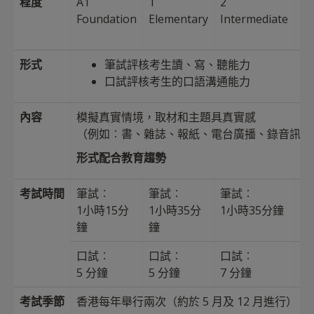
程度
A1
1
2
3
Foundation
Elementary
Intermediate
U
In
形式
筆試評核考生讀、寫、聽能力
口試評核考生的口語溝通能力
內容
模擬真實情境，取材和主題具真實感
（例如︰書、雜誌、報紙、電台廣播、錄音訊息及 P
形式配合教育趨勢
考試時間
筆試︰
筆試︰
筆試︰
筆
1小時15分
1小時35分
1小時35分鐘
2
鐘
鐘
口試︰
口試︰
口試︰
口
5 分鐘
5 分鐘
7 分鐘
7
考試季節
香港每年舉行兩次（約於 5 月及 12 月進行）