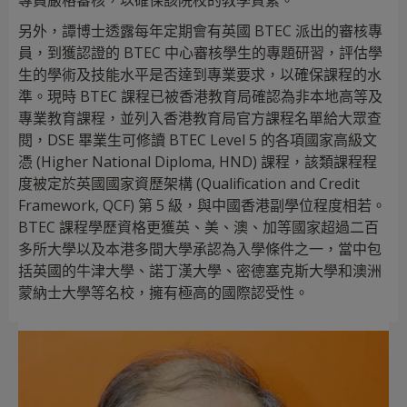
專員嚴格審核，以確保該院校的教學質素。
另外，譚博士透露每年定期會有英國 BTEC 派出的審核專
員，到獲認證的 BTEC 中心審核學生的專題研習，評估學
生的學術及技能水平是否達到專業要求，以確保課程的水
準。現時 BTEC 課程已被香港教育局確認為非本地高等及
專業教育課程，並列入香港教育局官方課程名單給大眾查
閱，DSE 畢業生可修讀 BTEC Level 5 的各項國家高級文
憑 (Higher National Diploma, HND) 課程，該類課程程
度被定於英國國家資歷架構 (Qualification and Credit
Framework, QCF) 第 5 級，與中國香港副學位程度相若。
BTEC 課程學歷資格更獲英、美、澳、加等國家超過二百
多所大學以及本港多間大學承認為入學條件之一，當中包
括英國的牛津大學、諾丁漢大學、密德塞克斯大學和澳洲
蒙納士大學等名校，擁有極高的國際認受性。