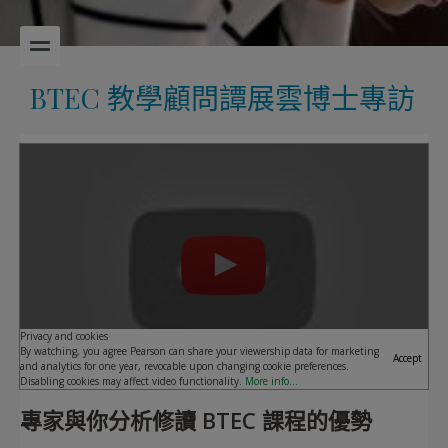
BTEC 教學顧問譚展雲博士專訪
Play
Privacy and cookies
By watching, you agree Pearson can share your viewership data for marketing
Accept
and analytics for one year, revocable upon changing cookie preferences.
Disabling cookies may affect video functionality.
More info...
專家與你分析修讀 BTEC 課程的優勢